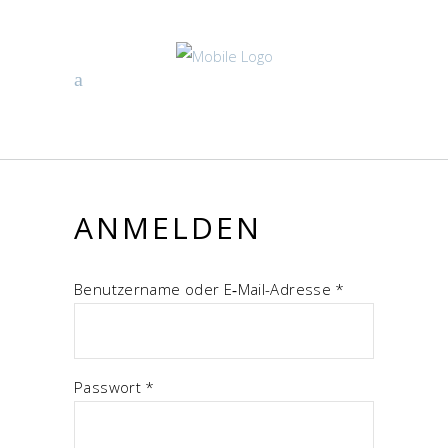
ANMEL­DEN
Erfor­
Benut­zer­na­me oder E‑Mail-Adres­se
*
der­
lich
Erfor­
Pass­wort
*
der­
lich