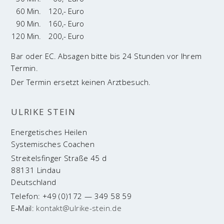
60 Min.
120,- Euro
90 Min.
160,- Euro
120 Min.
200,- Euro
Bar oder EC. Absagen bitte bis 24 Stunden vor Ihrem
Termin.
Der Termin ersetzt keinen Arztbesuch.
ULRI­KE STEIN
Ener­ge­ti­sches Heilen
Sys­te­mi­sches Coachen
Strei­tels­fin­ger Stra­ße 45 d
88131 Lindau
Deutschland
Tele­fon: +49 (0)172 — 349 58 59
E‑Mail:
kontakt@ulrike-stein.de