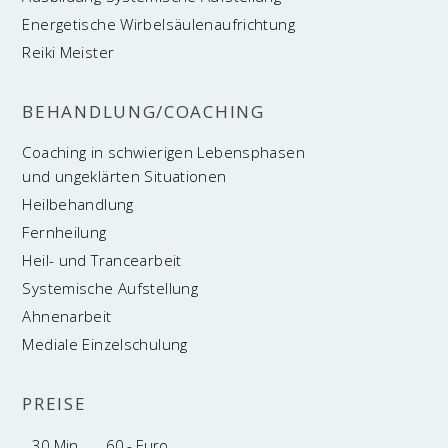
Ener­ge­ti­sche Wirbelsäulenaufrichtung
Rei­ki Meister
BEHANDLUNG/COACHING
Coa­ching in schwie­ri­gen Lebensphasen
und unge­klär­ten Situationen
Heil­be­hand­lung
Fern­hei­lung
Heil- und Trancearbeit
Sys­te­mi­sche Aufstellung
Ahnen­ar­beit
Media­le Einzelschulung
PREI­SE
30 Min.
60,- Euro