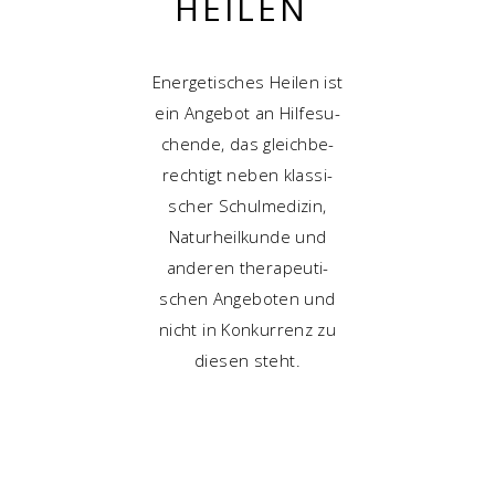
HEILEN
Ener­ge­ti­sches Hei­len ist
ein Ange­bot an Hil­fe­su­
chen­de, das gleich­be­
rech­tigt neben klas­si­
scher Schul­me­di­zin,
Natur­heil­kun­de und
ande­ren the­ra­peu­ti­
schen Ange­bo­ten und
nicht in Kon­kur­renz zu
die­sen steht.