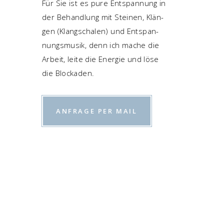
Für Sie ist es pure Ent­span­nung in
der Behand­lung mit Stei­nen, Klän­
gen (Klang­scha­len) und Ent­span­
nungs­mu­sik, denn ich mache die
Arbeit, lei­te die Ener­gie und löse
die Blockaden.
ANFRA­GE PER MAIL