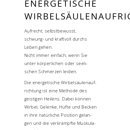
ENER­GE­TI­SCHE
WIRBELSÄULENAUFR
Auf­recht, selbst­be­wusst,
schwung- und kraft­voll durchs
Leben gehen.
Nicht immer ein­fach, wenn Sie
unter kör­per­li­chen oder see­li­
schen Schmer­zen leiden.
Die ener­ge­ti­sche Wir­bel­säu­len­auf­
rich­tung ist eine Metho­de des
geis­ti­gen Hei­lens. Dabei kön­nen
Wir­bel, Gelen­ke, Hüf­te und Becken
in ihre natür­li­che Posi­ti­on gelan­
gen und die ver­krampf­te Mus­ku­la­