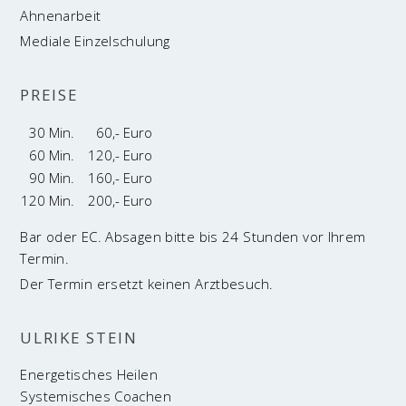
Ahnen­ar­beit
Media­le Einzelschulung
PREI­SE
30 Min.
60,- Euro
60 Min.
120,- Euro
90 Min.
160,- Euro
120 Min.
200,- Euro
Bar oder EC. Absagen bitte bis 24 Stunden vor Ihrem
Termin.
Der Termin ersetzt keinen Arztbesuch.
ULRI­KE STEIN
Ener­ge­ti­sches Heilen
Sys­te­mi­sches Coachen