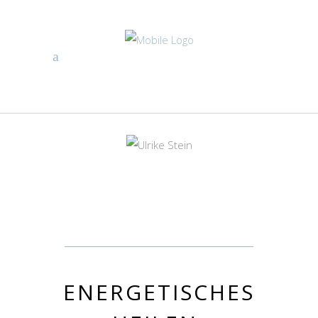
ENER­GE­TI­SCHES