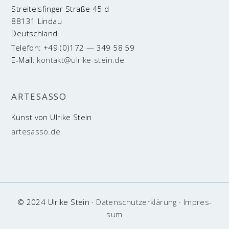
Strei­tels­fin­ger Stra­ße 45 d
88131 Lindau
Deutschland
Tele­fon: +49 (0)172 — 349 58 59
E‑Mail:
kontakt@ulrike-stein.de
ARTESASSO
Kunst von Ulri­ke Stein
artesasso.de
© 2024 Ulri­ke Stein ·
Daten­schutz­er­klä­rung
·
Impres­
sum