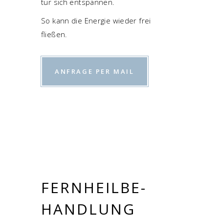
tur sich entspannen.
So kann die Ener­gie wie­der frei
fließen.
ANFRA­GE PER MAIL
FERN­HEIL­BE­
HAND­LUNG