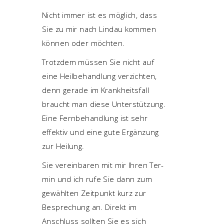
Nicht immer ist es mög­lich, dass
Sie zu mir nach Lin­dau kom­men
kön­nen oder möch­ten.
Trotz­dem müs­sen Sie nicht auf
eine Heil­be­hand­lung ver­zich­ten,
denn gera­de im Krank­heits­fall
braucht man die­se Unter­stüt­zung.
Eine Fern­be­hand­lung ist sehr
effek­tiv und eine gute Ergän­zung
zur Heilung.
Sie ver­ein­ba­ren mit mir Ihren Ter­
min und ich rufe Sie dann zum
gewähl­ten Zeit­punkt kurz zur
Bespre­chung an. Direkt im
Anschluss soll­ten Sie es sich