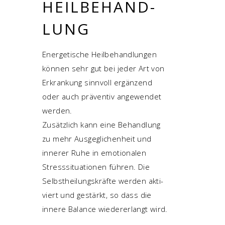
HEIL­BE­HAND­
LUNG
Ener­ge­ti­sche Heil­be­hand­lun­gen
kön­nen sehr gut bei jeder Art von
Erkran­kung sinn­voll ergän­zend
oder auch prä­ven­tiv ange­wen­det
werden.
Zusätz­lich kann eine Behand­lung
zu mehr Aus­ge­gli­chen­heit und
inne­rer Ruhe in emo­tio­na­len
Stress­si­tua­tio­nen füh­ren. Die
Selbst­hei­lungs­kräf­te wer­den akti­
viert und gestärkt, so dass die
inne­re Balan­ce wie­der­erlangt wird.