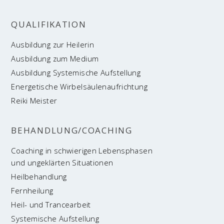
QUA­LI­FI­KA­TI­ON
Aus­bil­dung zur Heilerin
Aus­bil­dung zum Medium
Aus­bil­dung Sys­te­mi­sche Aufstellung
Ener­ge­ti­sche Wirbelsäulenaufrichtung
Rei­ki Meister
BEHANDLUNG/COACHING
Coa­ching in schwie­ri­gen Lebensphasen
und unge­klär­ten Situationen
Heil­be­hand­lung
Fern­hei­lung
Heil- und Trancearbeit
Sys­te­mi­sche Aufstellung